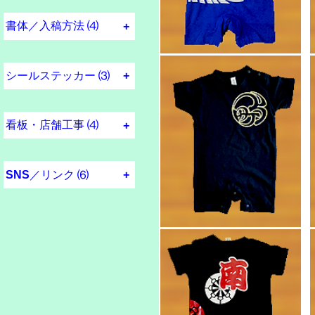
名入れ木札
書体／入稿方法 ⑷
書体見本
家紋見本
ラフ原稿入稿
デジタル原稿入稿
シールステッカー ⑶
ｶｯﾃｨﾝｸﾞｼｰﾄ切文字
倉庫／小屋名入れ
ベイビーインカー
看板・店舗工事 ⑷
電飾 看板 広告塔
看板 製作 案内版
高齢者住宅改修工事
店舗 改装 什器製作
SNS／リンク ⑹
インスタグラム
フェイスブック
エックス
ユーチューブ
岸和田市祭公式
各種リンク