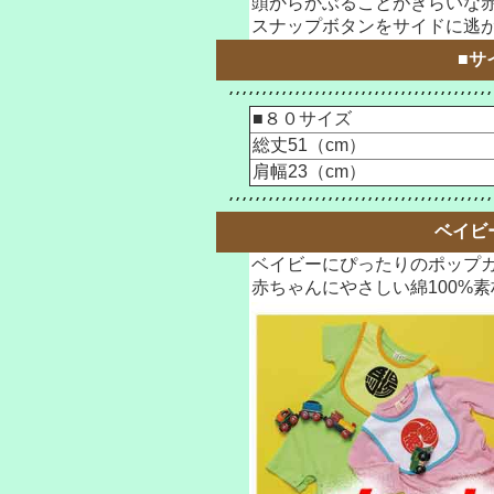
頭からかぶることがきらいな
スナップボタンをサイドに逃
■サ
■８０サイズ
総丈51（cm）
肩幅23（cm）
ベイビ
ベイビーにぴったりのポップ
赤ちゃんにやさしい綿100%