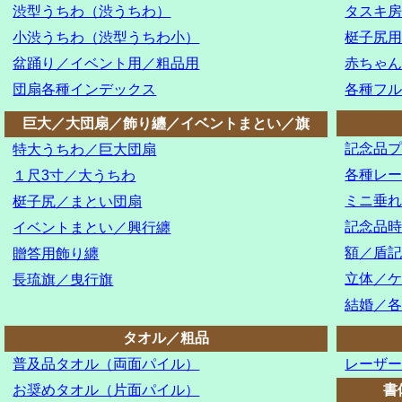
渋型うちわ（渋うちわ）
タスキ
小渋うちわ（渋型うちわ小）
梃子尻
盆踊り／イベント用／粗品用
赤ちゃ
団扇各種インデックス
各種フ
巨大／大団扇／飾り纏／イベントまとい／旗
記念品
特大うちわ／巨大団扇
各種レ
１尺3寸／大うちわ
ミニ垂
梃子尻／まとい団扇
記念品
イベントまとい／興行纏
額／盾
贈答用飾り纏
立体／
長琉旗／曳行旗
結婚／
タオル／粗品
普及品タオル（両面パイル）
レーザ
お奨めタオル（片面パイル）
書