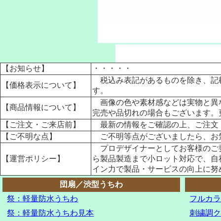
【お知らせ】
・・・・・
税込み表記があるものを除き、記載
【価格表示について】
す。
画像の色や素材感などは実物と異な
【商品情報について】
完売や品切れの場合もございます。
【ご注文・ご来店前】
最新の情報をご確認の上、ご注文
【ご不明な点】
ご不明等点がございましたら、お
プロデザイナーとしてお客様のご要
【運営ポリシー】
ら製品製造まで小ロット対応で、自
イン力で製品・サービスの向上に努
団扇／渋型うちわ
祭：軽量防水うちわ
フルカ
祭：軽量防水うちわ
見本
刺繍調