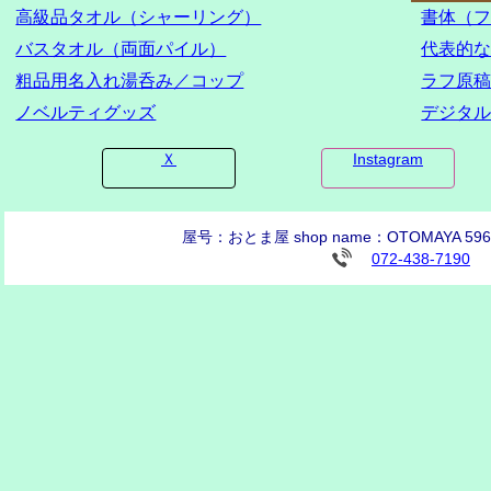
高級品タオル（シャーリング）
書体（
バスタオル（両面パイル）
代表的
粗品用名入れ湯呑み／コップ
ラフ原
ノベルティグッズ
デジタ
Ｘ
Instagram
屋号：おとま屋 shop name：OTOMAYA
072-438-7190
FA