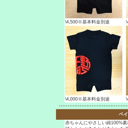
\4,500※基本料金別途
\4,000※基本料金別途
ベイ
赤ちゃんにやさしい綿100%