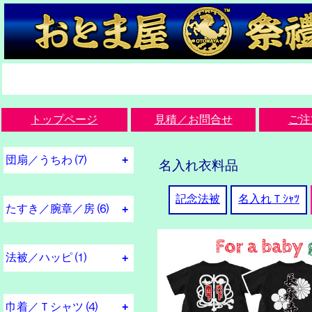
トップページ
見積／お問合せ
ご注
団扇／うちわ ⑺
名入れ衣料品
団扇インデックス
祭：軽量防水うちわ
軽量防水うちわ見本
渋型うちわ(渋団扇)
小渋うちわ(小渋）
盆踊り／粗品うちわ
スプレー吹き型製作
記念法被
名入れＴｼｬﾂ
たすき／腕章／房 ⑹
フルカラー襷
刺繍調クロス貼り襷
腕章
襷房
梃子尻ワッペン
赤ちゃん／子ども襷
法被／ハッピ ⑴
法被 半被 ハッピ
巾着／Ｔシャツ ⑷