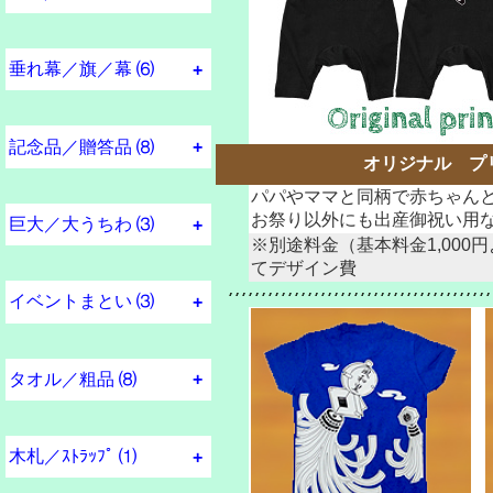
名入れＴシャツ
子ども服 ロンパース
名入巾着
ポシェット
垂れ幕／旗／幕 ⑹
垂れ幕 横断幕 旗
垂れ幕参考価格
のぼり旗
スポーツ横断幕
横断幕参考価格表
後方まとい／長琉旗
記念品／贈答品 ⑻
オリジナル プ
パパやママと同柄で赤ちゃん
プレート 記念品
レーザー彫刻 記念品
ミニ垂れ幕 記念品
額／盾 記念品
立体／ケース 記念品
結婚／各種御祝い
粗品インデックス
お祭り以外にも出産御祝い用
巨大／大うちわ ⑶
※別途料金（基本料金1,000
てデザイン費
特大 巨大うちわ
大うちわ
梃子尻／まとい団扇
イベントまとい ⑶
イベントまとい
贈答用飾り纏
長琉旗／曳行旗
タオル／粗品 ⑻
お奨めタオル
普及品タオル
高級品タオル
抜染タオル
バスタオル
粗品インデックス
湯呑み／タンブラー
木札／ｽﾄﾗｯﾌﾟ ⑴